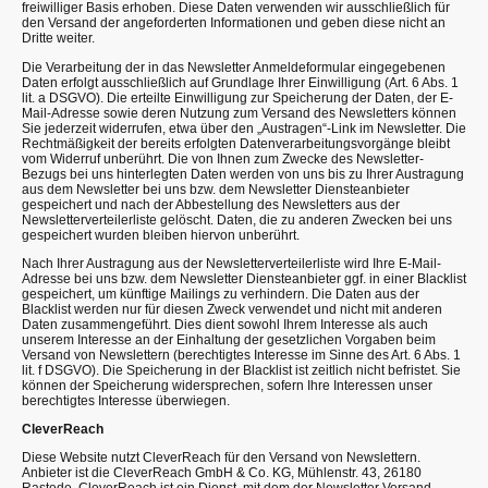
freiwilliger Basis erhoben. Diese Daten verwenden wir ausschließlich für
den Versand der angeforderten Informationen und geben diese nicht an
Dritte weiter.
Die Verarbeitung der in das Newsletter Anmeldeformular eingegebenen
Daten erfolgt ausschließlich auf Grundlage Ihrer Einwilligung (Art. 6 Abs. 1
lit. a DSGVO). Die erteilte Einwilligung zur Speicherung der Daten, der E-
Mail-Adresse sowie deren Nutzung zum Versand des Newsletters können
Sie jederzeit widerrufen, etwa über den „Austragen“-Link im Newsletter. Die
Rechtmäßigkeit der bereits erfolgten Datenverarbeitungsvorgänge bleibt
vom Widerruf unberührt. Die von Ihnen zum Zwecke des Newsletter-
Bezugs bei uns hinterlegten Daten werden von uns bis zu Ihrer Austragung
aus dem Newsletter bei uns bzw. dem Newsletter Diensteanbieter
gespeichert und nach der Abbestellung des Newsletters aus der
Newsletterverteilerliste gelöscht. Daten, die zu anderen Zwecken bei uns
gespeichert wurden bleiben hiervon unberührt.
Nach Ihrer Austragung aus der Newsletterverteilerliste wird Ihre E-Mail-
Adresse bei uns bzw. dem Newsletter Diensteanbieter ggf. in einer Blacklist
gespeichert, um künftige Mailings zu verhindern. Die Daten aus der
Blacklist werden nur für diesen Zweck verwendet und nicht mit anderen
Daten zusammengeführt. Dies dient sowohl Ihrem Interesse als auch
unserem Interesse an der Einhaltung der gesetzlichen Vorgaben beim
Versand von Newslettern (berechtigtes Interesse im Sinne des Art. 6 Abs. 1
lit. f DSGVO). Die Speicherung in der Blacklist ist zeitlich nicht befristet. Sie
können der Speicherung widersprechen, sofern Ihre Interessen unser
berechtigtes Interesse überwiegen.
CleverReach
Diese Website nutzt CleverReach für den Versand von Newslettern.
Anbieter ist die CleverReach GmbH & Co. KG, Mühlenstr. 43, 26180