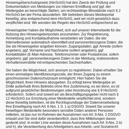
Hinweisgeberschutzgesetz (HinSchG) hat den Zweck der Prüfung und
Dokumentation von Meldungen zur internen Ermittlung und ggf. der
Weitergabe an berechtigte Stellen, um rechtswidrige Missstände nach § 2
HinSchG bei der Firma abzustellen. Wir betreiben dieses Meldeportal
freiwillig, also entsprechend dem HinSchG, weil wir nicht gesetzlich dazu
verpflichtet sind. Wir wenden die Regeln des HinSchG entsprechend an.
Hinweisgeber haben die Möglichkeit, sich auf unserer Internetseite für die
Nutzung des Hinweisgeberportals anzumelden. Zur Registrierung,
Anmeldung und Kontaktaufnahme verarbeiten wir Daten, die der
Internetbrowser automatisch übermittelt und personenbezogene Daten, die
Sie als Hinweisgeber angeben können: Zugangsdaten, ggf. Anrede (sofern
angeben), ggf. Vorname und Nachname (sofern angeben), ggf.
Kontaktdaten (E-Mail-Adresse, Telefonnummer oder Postadresse, sofern
angeben), ggf. personenbezogene Daten in der Meldung, insbesondere
Verhaltensverstöße mit entsprechenden Sachverhalten.
Sie haben die Möglichkeit, sich anonym zu registrieren. Dabei erhalten Sie
einen einmaligen Identifizierungscode, der Ihnen Zugang zu einem
geschlossenen Datenschutzraum ermöglicht. Hier haben Sie die
Möglichkeit, Ihren Hinweis abzugeben. Es erfolgt keine Weitergabe an
Dritte außerhalb Ihres Betriebs ohne Ihre Zustimmung, es sei denn, es ist
aufgrund gesetzlicher Bestimmungen oder Anordnung wie § 9 HinSchG
erforderlich. Sofern und soweit wir als Beschäftigungsgeber nicht nach §
12 HinSchG zur Errichtung einer Meldestelle verpflichtet sind, sondern
diese freiwillig betreiben, ist die Rechtsgrundlage der Datenverarbeitung
Ihre Einwilligung nach Art. 6 Abs. 1 S. 1 a) DSGVO. Soweit Sie unserer
freiwilligen Meldestelle besonders sensible Daten anderer Personen
mitteilen, ist das nur im Rahmen der Ausnahmen von Art. 9 Abs. 2 DSGVO
erlaubt und Sie sind dafür verantwortlich, dass Ihre Mitteilungen davon
gedeckt sind. In erster Linie werden diese Ausnahmen nach Art. 9 Abs. 2 b)
und h), die Verantwortung des Arbeitgebers aus Arbeits- und Sozialrecht