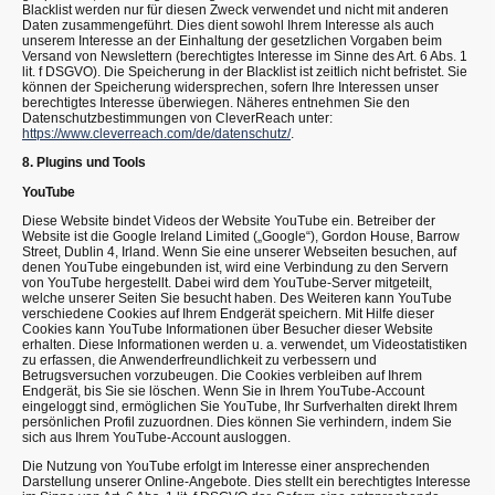
Blacklist werden nur für diesen Zweck verwendet und nicht mit anderen
Daten zusammengeführt. Dies dient sowohl Ihrem Interesse als auch
unserem Interesse an der Einhaltung der gesetzlichen Vorgaben beim
Versand von Newslettern (berechtigtes Interesse im Sinne des Art. 6 Abs. 1
lit. f DSGVO). Die Speicherung in der Blacklist ist zeitlich nicht befristet. Sie
können der Speicherung widersprechen, sofern Ihre Interessen unser
berechtigtes Interesse überwiegen. Näheres entnehmen Sie den
Datenschutzbestimmungen von CleverReach unter:
https://www.cleverreach.com/de/datenschutz/
.
8. Plugins und Tools
YouTube
Diese Website bindet Videos der Website YouTube ein. Betreiber der
Website ist die Google Ireland Limited („Google“), Gordon House, Barrow
Street, Dublin 4, Irland. Wenn Sie eine unserer Webseiten besuchen, auf
denen YouTube eingebunden ist, wird eine Verbindung zu den Servern
von YouTube hergestellt. Dabei wird dem YouTube-Server mitgeteilt,
welche unserer Seiten Sie besucht haben. Des Weiteren kann YouTube
verschiedene Cookies auf Ihrem Endgerät speichern. Mit Hilfe dieser
Cookies kann YouTube Informationen über Besucher dieser Website
erhalten. Diese Informationen werden u. a. verwendet, um Videostatistiken
zu erfassen, die Anwenderfreundlichkeit zu verbessern und
Betrugsversuchen vorzubeugen. Die Cookies verbleiben auf Ihrem
Endgerät, bis Sie sie löschen. Wenn Sie in Ihrem YouTube-Account
eingeloggt sind, ermöglichen Sie YouTube, Ihr Surfverhalten direkt Ihrem
persönlichen Profil zuzuordnen. Dies können Sie verhindern, indem Sie
sich aus Ihrem YouTube-Account ausloggen.
Die Nutzung von YouTube erfolgt im Interesse einer ansprechenden
Darstellung unserer Online-Angebote. Dies stellt ein berechtigtes Interesse