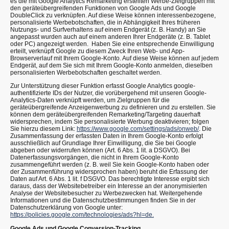
es die mit Google Analytics Remarketing erstellten Werbe-Zielgruppen mit
den geräteübergreifenden Funktionen von Google Ads und Google
DoubleClick zu verknüpfen. Auf diese Weise können interessenbezogene,
personalisierte Werbebotschaften, die in Abhängigkeit Ihres früheren
Nutzungs- und Surfverhaltens auf einem Endgerät (z. B. Handy) an Sie
angepasst wurden auch auf einem anderen Ihrer Endgeräte (z. B. Tablet
oder PC) angezeigt werden. Haben Sie eine entsprechende Einwilligung
erteilt, verknüpft Google zu diesem Zweck Ihren Web- und App-
Browserverlauf mit Ihrem Google-Konto. Auf diese Weise können auf jedem
Endgerät, auf dem Sie sich mit Ihrem Google-Konto anmelden, dieselben
personalisierten Werbebotschaften geschaltet werden.
Zur Unterstützung dieser Funktion erfasst Google Analytics google-
authentifizierte IDs der Nutzer, die vorübergehend mit unseren Google-
Analytics-Daten verknüpft werden, um Zielgruppen für die
geräteübergreifende Anzeigenwerbung zu definieren und zu erstellen. Sie
können dem geräteübergreifenden Remarketing/Targeting dauerhaft
widersprechen, indem Sie personalisierte Werbung deaktivieren; folgen
Sie hierzu diesem Link:
https://www.google.com/settings/ads/onweb/
. Die
Zusammenfassung der erfassten Daten in Ihrem Google-Konto erfolgt
ausschließlich auf Grundlage Ihrer Einwilligung, die Sie bei Google
abgeben oder widerrufen können (Art. 6 Abs. 1 lit. a DSGVO). Bei
Datenerfassungsvorgängen, die nicht in Ihrem Google-Konto
zusammengeführt werden (z. B. weil Sie kein Google-Konto haben oder
der Zusammenführung widersprochen haben) beruht die Erfassung der
Daten auf Art. 6 Abs. 1 lit. f DSGVO. Das berechtigte Interesse ergibt sich
daraus, dass der Websitebetreiber ein Interesse an der anonymisierten
Analyse der Websitebesucher zu Werbezwecken hat. Weitergehende
Informationen und die Datenschutzbestimmungen finden Sie in der
Datenschutzerklärung von Google unter:
https://policies.google.com/technologies/ads?hl=de.
Google Ads und Google Conversion-Tracking