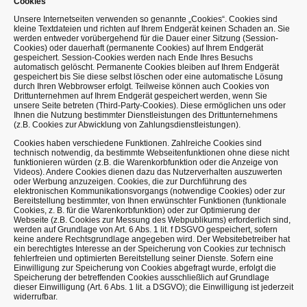
Cookies
Unsere Internetseiten verwenden so genannte „Cookies“. Cookies sind
kleine Textdateien und richten auf Ihrem Endgerät keinen Schaden an. Sie
werden entweder vorübergehend für die Dauer einer Sitzung (Session-
Cookies) oder dauerhaft (permanente Cookies) auf Ihrem Endgerät
gespeichert. Session-Cookies werden nach Ende Ihres Besuchs
automatisch gelöscht. Permanente Cookies bleiben auf Ihrem Endgerät
gespeichert bis Sie diese selbst löschen oder eine automatische Lösung
durch Ihren Webbrowser erfolgt. Teilweise können auch Cookies von
Drittunternehmen auf Ihrem Endgerät gespeichert werden, wenn Sie
unsere Seite betreten (Third-Party-Cookies). Diese ermöglichen uns oder
Ihnen die Nutzung bestimmter Dienstleistungen des Drittunternehmens
(z.B. Cookies zur Abwicklung von Zahlungsdienstleistungen).
Cookies haben verschiedene Funktionen. Zahlreiche Cookies sind
technisch notwendig, da bestimmte Webseitenfunktionen ohne diese nicht
funktionieren würden (z.B. die Warenkorbfunktion oder die Anzeige von
Videos). Andere Cookies dienen dazu das Nutzerverhalten auszuwerten
oder Werbung anzuzeigen. Cookies, die zur Durchführung des
elektronischen Kommunikationsvorgangs (notwendige Cookies) oder zur
Bereitstellung bestimmter, von Ihnen erwünschter Funktionen (funktionale
Cookies, z. B. für die Warenkorbfunktion) oder zur Optimierung der
Webseite (z.B. Cookies zur Messung des Webpublikums) erforderlich sind,
werden auf Grundlage von Art. 6 Abs. 1 lit. f DSGVO gespeichert, sofern
keine andere Rechtsgrundlage angegeben wird. Der Websitebetreiber hat
ein berechtigtes Interesse an der Speicherung von Cookies zur technisch
fehlerfreien und optimierten Bereitstellung seiner Dienste. Sofern eine
Einwilligung zur Speicherung von Cookies abgefragt wurde, erfolgt die
Speicherung der betreffenden Cookies ausschließlich auf Grundlage
dieser Einwilligung (Art. 6 Abs. 1 lit. a DSGVO); die Einwilligung ist jederzeit
widerrufbar.