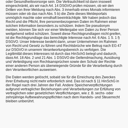
oder Gesundheitsvorsorge sein. Die Vertraulichkeit ist dann insoweit
eingeschränkt, als wir nach Art. 14 DSGVO prüfen müssen, ob wir den
Dritten von Ihrer Meldung nach Abs. 3 innerhalb eines Monats informieren
müssen oder ob das nach Abs. 5 b) die Ziele dieses Meldeportals
unmöglich machte oder ernsthaft beeinträchtigte. Wir haben jedoch das
Recht und die Pflicht, Ihre personenbezogenen Daten im Rahmen einer
solchen Information besonders zu schützen. Indem Sie pseudonym
melden, können Sie sich vor einer Weitergabe von Daten zu Ihrer Person
weitgehend selbst schützen. Soweit diese Rechtsgrundlagen nicht greifen,
ist die Rechtsgrundlage das berechtigte Interesse nach Art. 6 Abs. 1 S. 1 f)
DSGVO. Unser Interesse besteht darin, unser Unternehmen im Rahmen
von Recht und Gesetz zu führen und Rechtsbrüche wie Betrug nach EG 47
zur DSGVO in unserem Verantwortungsbereich zu verfolgen. Die
Legitimität dieses Interesses ist durch das HinSchG belegt und dadurch,
dass Art. 18 Abs. 2 und 21 Abs. 1 DSGVO die Geltendmachung, Ausübung
und Verteidigung von Rechtsansprüchen sowie den Schutz der Rechte
einer anderen Person als überwiegende Gründe für die Verarbeitung durch
den Verantwortlichen ausweisen.
Die Daten werden gelöscht, sobald sie für die Erreichung des Zweckes
ihrer Erhebung nicht mehr erforderlich sind. Das ist nach § 11 HinSchG in
der Regel nach drei Jahren der Fall. Andere Speicherverpflichtungen
aufgrund vertraglicher Beziehungen und Verarbeitungen zur Erfüllung von
vertraglichen oder gesetzlichen Verpflichtungen, wie z. B. sechs- oder
zehnjährige Aufbewahrungspflichten nach dem Handels- und Steuerrecht
bleiben unberührt.