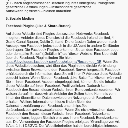
(z. B. nach abgeschlossener Bearbeitung Ihres Anliegens). Zwingende
gesetzliche Bestimmungen – insbesondere gesetzliche
Aufbewahrungsfristen – bleiben unberührt.
5. Soziale Medien
Facebook Plugins (Like & Share-Button)
Auf dieser Website sind Plugins des sozialen Netzwerks Facebook
integriert. Anbieter dieses Dienstes ist die Facebook Ireland Limited, 4
Grand Canal Square, Dublin 2, Irland. Die erfassten Daten werden nach
Aussage von Facebook jedoch auch in die USA und in andere Drittländer
übertragen. Die Facebook Plugins erkennen Sie an dem Facebook-Logo
oder dem „Like-Button“ („Gefällt mir“) auf dieser Website. Eine Übersicht
über die Facebook Plugins finden Sie hier:
https://developers.facebook.com/docs/plugins/?locale=de_DE
. Wenn Sie
diese Website besuchen, wird über das Plugin eine direkte Verbindung
zwischen Ihrem Browser und dem Facebook-Server hergestellt. Facebook
erhält dadurch die Information, dass Sie mit Ihrer IP-Adresse diese Website
besucht haben. Wenn Sie den Facebook „Like-Button“ anklicken, während
Sie in Ihrem Facebook-Account eingeloggt sind, können Sie die Inhalte
dieser Website auf Ihrem Facebook-Profil verlinken. Dadurch kann
Facebook den Besuch dieser Website Ihrem Benutzerkonto zuordnen. Wir
weisen darauf hin, dass wir als Anbieter der Seiten keine Kenntnis vom
Inhalt der übermittelten Daten sowie deren Nutzung durch Facebook
erhalten. Weitere Informationen hierzu finden Sie in der
Datenschutzerklärung von Facebook unter: https://de-
de.facebook.com/privacy/explanation. Wenn Sie nicht wünschen, dass
Facebook den Besuch dieser Website Ihrem Facebook-Nutzerkonto
zuordnen kann, loggen Sie sich bitte aus Ihrem Facebook-Benutzerkonto
aus. Die Verwendung der Facebook Plugins erfolgt auf Grundlage von Art.
6 Abs. 1 lit. f DSGVO. Der Websitebetreiber hat ein berechtigtes Interesse