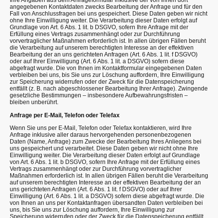
Ihre Angaben aus dem Anfrageformular inklusive der von Ihnen dort
angegebenen Kontaktdaten zwecks Bearbeitung der Anfrage und für den
Fall von Anschlussfragen bei uns gespeichert. Diese Daten geben wir nicht
ohne Ihre Einwilligung weiter. Die Verarbeitung dieser Daten erfolgt auf
Grundlage von Art. 6 Abs. 1 lit. b DSGVO, sofern Ihre Anfrage mit der
Erfüllung eines Vertrags zusammenhängt oder zur Durchführung
vorvertraglicher Maßnahmen erforderlich ist. In allen übrigen Fällen beruht
die Verarbeitung auf unserem berechtigten Interesse an der effektiven
Bearbeitung der an uns gerichteten Anfragen (Art. 6 Abs. 1 lit. f DSGVO)
oder auf Ihrer Einwilligung (Art. 6 Abs. 1 lit. a DSGVO) sofern diese
abgefragt wurde. Die von Ihnen im Kontaktformular eingegebenen Daten
verbleiben bei uns, bis Sie uns zur Löschung auffordern, Ihre Einwilligung
zur Speicherung widerrufen oder der Zweck für die Datenspeicherung
entfällt (z. B. nach abgeschlossener Bearbeitung Ihrer Anfrage). Zwingende
gesetzliche Bestimmungen – insbesondere Aufbewahrungsfristen –
bleiben unberührt.
Anfrage per E-Mail, Telefon oder Telefax
Wenn Sie uns per E-Mail, Telefon oder Telefax kontaktieren, wird Ihre
Anfrage inklusive aller daraus hervorgehenden personenbezogenen
Daten (Name, Anfrage) zum Zwecke der Bearbeitung Ihres Anliegens bei
uns gespeichert und verarbeitet. Diese Daten geben wir nicht ohne Ihre
Einwilligung weiter. Die Verarbeitung dieser Daten erfolgt auf Grundlage
von Art. 6 Abs. 1 lit. b DSGVO, sofern Ihre Anfrage mit der Erfüllung eines
Vertrags zusammenhängt oder zur Durchführung vorvertraglicher
Maßnahmen erforderlich ist. In allen übrigen Fällen beruht die Verarbeitung
auf unserem berechtigten Interesse an der effektiven Bearbeitung der an
uns gerichteten Anfragen (Art. 6 Abs. 1 lit. f DSGVO) oder auf Ihrer
Einwilligung (Art. 6 Abs. 1 lit. a DSGVO) sofern diese abgefragt wurde. Die
von Ihnen an uns per Kontaktanfragen übersandten Daten verbleiben bei
uns, bis Sie uns zur Löschung auffordern, Ihre Einwilligung zur
Speicherung widerrufen oder der Zweck für die Datenspeicherung entfällt