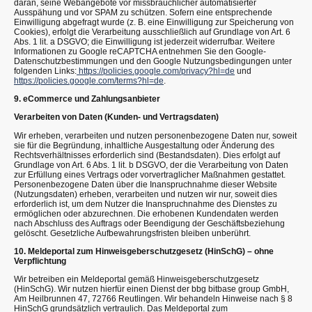
daran, seine Webangebote vor missbräuchlicher automatisierter
Ausspähung und vor SPAM zu schützen. Sofern eine entsprechende
Einwilligung abgefragt wurde (z. B. eine Einwilligung zur Speicherung von
Cookies), erfolgt die Verarbeitung ausschließlich auf Grundlage von Art. 6
Abs. 1 lit. a DSGVO; die Einwilligung ist jederzeit widerrufbar. Weitere
Informationen zu Google reCAPTCHA entnehmen Sie den Google-
Datenschutzbestimmungen und den Google Nutzungsbedingungen unter
folgenden Links:
https://policies.google.com/privacy?hl=de
und
https://policies.google.com/terms?hl=de
.
9. eCommerce und Zahlungsanbieter
Verarbeiten von Daten (Kunden- und Vertragsdaten)
Wir erheben, verarbeiten und nutzen personenbezogene Daten nur, soweit
sie für die Begründung, inhaltliche Ausgestaltung oder Änderung des
Rechtsverhältnisses erforderlich sind (Bestandsdaten). Dies erfolgt auf
Grundlage von Art. 6 Abs. 1 lit. b DSGVO, der die Verarbeitung von Daten
zur Erfüllung eines Vertrags oder vorvertraglicher Maßnahmen gestattet.
Personenbezogene Daten über die Inanspruchnahme dieser Website
(Nutzungsdaten) erheben, verarbeiten und nutzen wir nur, soweit dies
erforderlich ist, um dem Nutzer die Inanspruchnahme des Dienstes zu
ermöglichen oder abzurechnen. Die erhobenen Kundendaten werden
nach Abschluss des Auftrags oder Beendigung der Geschäftsbeziehung
gelöscht. Gesetzliche Aufbewahrungsfristen bleiben unberührt.
10. Meldeportal zum Hinweisgeberschutzgesetz (HinSchG) – ohne
Verpflichtung
Wir betreiben ein Meldeportal gemäß Hinweisgeberschutzgesetz
(HinSchG). Wir nutzen hierfür einen Dienst der bbg bitbase group GmbH,
Am Heilbrunnen 47, 72766 Reutlingen. Wir behandeln Hinweise nach § 8
HinSchG grundsätzlich vertraulich. Das Meldeportal zum