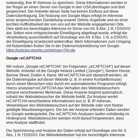
notwendig, Ihre IP-Adresse zu speichern. Diese Informationen werden in
der Regel an einen Server von Google in den USA übertragen und dort
gespeichert. Der Anbieter dieser Seite hat keinen Einfluss auf diese
Datenübertragung. Die Nutzung von Google Maps erfolgt im Interesse
einer ansprechenden Darstellung unserer Online-Angebote und an einer
leichten Auffindbarkeit der von uns auf der Website angegebenen Orte.
Dies stellt ein berechtigtes Interesse im Sinne von Art. 6 Abs. 1 lit. f DSGVO
dar. Sofern eine entsprechende Einwilligung abgefragt wurde, erfolgt die
Verarbeitung ausschließlich auf Grundlage von Art. 6 Abs. 1 lit. a DSGVO;
die Einwilligung ist jederzeit widerrufbar. Mehr Informationen zum Umgang
mit Nutzerdaten finden Sie in der Datenschutzerklärung von Google:
https://policies.google.com/privacy?hl=de
.
Google reCAPTCHA
Wir nutzen „Google reCAPTCHA“ (im Folgenden „reCAPTCHA“) auf dieser
Website. Anbieter ist die Google Ireland Limited („Google“), Gordon House,
Barrow Street, Dublin 4, Irland. Mit reCAPTCHA soll überprüft werden, ob
die Dateneingabe auf dieser Website (z. B. in einem Kontaktformular)
durch einen Menschen oder durch ein automatisiertes Programm erfolgt.
Hierzu analysiert reCAPTCHA das Verhalten des Websitebesuchers
anhand verschiedener Merkmale. Diese Analyse beginnt automatisch,
sobald der Websitebesucher die Website betritt. Zur Analyse wertet
reCAPTCHA verschiedene Informationen aus (z. B. IP-Adresse,
Verweildauer des Websitebesuchers auf der Website oder vom Nutzer
getätigte Mausbewegungen). Die bei der Analyse erfassten Daten werden
an Google weitergeleitet. Die reCAPTCHA-Analysen laufen vollständig im
Hintergrund. Websitebesucher werden nicht darauf hingewiesen, dass
eine Analyse stattfindet.
Die Speicherung und Analyse der Daten erfolgt auf Grundlage von Art. 6
Abs. 1 lit. f DSGVO. Der Websitebetreiber hat ein berechtigtes Interesse