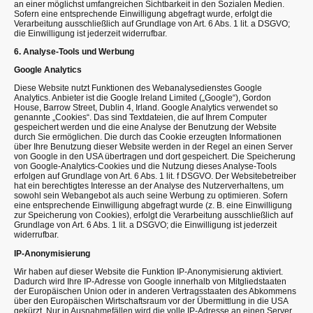
an einer möglichst umfangreichen Sichtbarkeit in den Sozialen Medien.
Sofern eine entsprechende Einwilligung abgefragt wurde, erfolgt die
Verarbeitung ausschließlich auf Grundlage von Art. 6 Abs. 1 lit. a DSGVO;
die Einwilligung ist jederzeit widerrufbar.
6. Analyse-Tools und Werbung
Google Analytics
Diese Website nutzt Funktionen des Webanalysedienstes Google
Analytics. Anbieter ist die Google Ireland Limited („Google“), Gordon
House, Barrow Street, Dublin 4, Irland. Google Analytics verwendet so
genannte „Cookies“. Das sind Textdateien, die auf Ihrem Computer
gespeichert werden und die eine Analyse der Benutzung der Website
durch Sie ermöglichen. Die durch das Cookie erzeugten Informationen
über Ihre Benutzung dieser Website werden in der Regel an einen Server
von Google in den USA übertragen und dort gespeichert. Die Speicherung
von Google-Analytics-Cookies und die Nutzung dieses Analyse-Tools
erfolgen auf Grundlage von Art. 6 Abs. 1 lit. f DSGVO. Der Websitebetreiber
hat ein berechtigtes Interesse an der Analyse des Nutzerverhaltens, um
sowohl sein Webangebot als auch seine Werbung zu optimieren. Sofern
eine entsprechende Einwilligung abgefragt wurde (z. B. eine Einwilligung
zur Speicherung von Cookies), erfolgt die Verarbeitung ausschließlich auf
Grundlage von Art. 6 Abs. 1 lit. a DSGVO; die Einwilligung ist jederzeit
widerrufbar.
IP-Anonymisierung
Wir haben auf dieser Website die Funktion IP-Anonymisierung aktiviert.
Dadurch wird Ihre IP-Adresse von Google innerhalb von Mitgliedstaaten
der Europäischen Union oder in anderen Vertragsstaaten des Abkommens
über den Europäischen Wirtschaftsraum vor der Übermittlung in die USA
gekürzt. Nur in Ausnahmefällen wird die volle IP-Adresse an einen Server