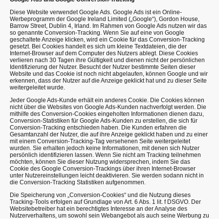
Diese Website verwendet Google Ads. Google Ads ist ein Online-
Werbeprogramm der Google Ireland Limited („Google“), Gordon House,
Barrow Street, Dublin 4, Irland. Im Rahmen von Google Ads nutzen wir das
so genannte Conversion-Tracking. Wenn Sie auf eine von Google
geschaltete Anzeige klicken, wird ein Cookie für das Conversion-Tracking
gesetzt. Bei Cookies handelt es sich um kleine Textdateien, die der
Internet-Browser auf dem Computer des Nutzers ablegt. Diese Cookies
verlieren nach 30 Tagen ihre Gültigkeit und dienen nicht der persönlichen
Identifizierung der Nutzer. Besucht der Nutzer bestimmte Seiten dieser
Website und das Cookie ist noch nicht abgelaufen, können Google und wir
erkennen, dass der Nutzer auf die Anzeige geklickt hat und zu dieser Seite
weitergeleitet wurde.
Jeder Google Ads-Kunde erhält ein anderes Cookie. Die Cookies können
nicht über die Websites von Google Ads-Kunden nachverfolgt werden. Die
mithilfe des Conversion-Cookies eingeholten Informationen dienen dazu,
Conversion-Statistiken für Google Ads-Kunden zu erstellen, die sich für
Conversion-Tracking entschieden haben. Die Kunden erfahren die
Gesamtanzahl der Nutzer, die auf ihre Anzeige geklickt haben und zu einer
mit einem Conversion-Tracking-Tag versehenen Seite weitergeleitet
wurden. Sie erhalten jedoch keine Informationen, mit denen sich Nutzer
persönlich identifizieren lassen. Wenn Sie nicht am Tracking teilnehmen
möchten, können Sie dieser Nutzung widersprechen, indem Sie das
Cookie des Google Conversion-Trackings über ihren Internet-Browser
unter Nutzereinstellungen leicht deaktivieren. Sie werden sodann nicht in
die Conversion-Tracking Statistiken aufgenommen.
Die Speicherung von „Conversion-Cookies“ und die Nutzung dieses
Tracking-Tools erfolgen auf Grundlage von Art. 6 Abs. 1 lit. f DSGVO. Der
Websitebetreiber hat ein berechtigtes Interesse an der Analyse des
Nutzerverhaltens, um sowohl sein Webangebot als auch seine Werbung zu