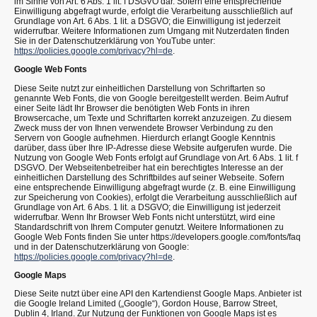
im Sinne von Art. 6 Abs. 1 lit. f DSGVO dar. Sofern eine entsprechende
Einwilligung abgefragt wurde, erfolgt die Verarbeitung ausschließlich auf
Grundlage von Art. 6 Abs. 1 lit. a DSGVO; die Einwilligung ist jederzeit
widerrufbar. Weitere Informationen zum Umgang mit Nutzerdaten finden
Sie in der Datenschutzerklärung von YouTube unter:
https://policies.google.com/privacy?hl=de
.
Google Web Fonts
Diese Seite nutzt zur einheitlichen Darstellung von Schriftarten so
genannte Web Fonts, die von Google bereitgestellt werden. Beim Aufruf
einer Seite lädt Ihr Browser die benötigten Web Fonts in ihren
Browsercache, um Texte und Schriftarten korrekt anzuzeigen. Zu diesem
Zweck muss der von Ihnen verwendete Browser Verbindung zu den
Servern von Google aufnehmen. Hierdurch erlangt Google Kenntnis
darüber, dass über Ihre IP-Adresse diese Website aufgerufen wurde. Die
Nutzung von Google Web Fonts erfolgt auf Grundlage von Art. 6 Abs. 1 lit. f
DSGVO. Der Webseitenbetreiber hat ein berechtigtes Interesse an der
einheitlichen Darstellung des Schriftbildes auf seiner Webseite. Sofern
eine entsprechende Einwilligung abgefragt wurde (z. B. eine Einwilligung
zur Speicherung von Cookies), erfolgt die Verarbeitung ausschließlich auf
Grundlage von Art. 6 Abs. 1 lit. a DSGVO; die Einwilligung ist jederzeit
widerrufbar. Wenn Ihr Browser Web Fonts nicht unterstützt, wird eine
Standardschrift von Ihrem Computer genutzt. Weitere Informationen zu
Google Web Fonts finden Sie unter https://developers.google.com/fonts/faq
und in der Datenschutzerklärung von Google:
https://policies.google.com/privacy?hl=de
.
Google Maps
Diese Seite nutzt über eine API den Kartendienst Google Maps. Anbieter ist
die Google Ireland Limited („Google“), Gordon House, Barrow Street,
Dublin 4, Irland. Zur Nutzung der Funktionen von Google Maps ist es