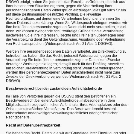
DSGVO erfolgt, haben Sie jederzeit das Recht, aus Gründen, die sich aus
Ihrer besonderen Situation ergeben, gegen die Verarbeitung Ihrer
personenbezogenen Daten Widerspruch einzulegen; dies gilt auch für ein
auf diese Bestimmungen gestütztes Profiling. Die jeweilige
Rechtsgrundlage, auf denen eine Verarbeitung beruht, entnehmen Sie
dieser Datenschutzerklärung. Wenn Sie Widerspruch einlegen, werden wir
Ihre betroffenen personenbezogenen Daten nicht mehr verarbeiten, es sei
denn, wir können zwingende schutzwürdige Gründe für die Verarbeitung
nachweisen, die Ihre Interessen, Rechte und Freiheiten überwiegen oder
die Verarbeitung dient der Geltendmachung, Ausübung oder Verteidigung
von Rechtsansprüchen (Widerspruch nach Art. 21 Abs. 1 DSGVO).
Werden Ihre personenbezogenen Daten verarbeitet, um Direktwerbung zu
betreiben, so haben Sie das Recht, jederzeit Widerspruch gegen die
Verarbeitung Sie betreffender personenbezogener Daten zum Zwecke
derartiger Werbung einzulegen; dies gilt auch für das Profiling, soweit es
mit solcher Direktwerbung in Verbindung steht. Wenn Sie widersprechen,
werden Ihre personenbezogenen Daten anschließend nicht mehr zum
Zwecke der Direktwerbung verwendet (Widerspruch nach Art. 21 Abs. 2
DSGVO).
Beschwerderecht bei der zuständigen Aufsichtsbehörde
Im Falle von Verstößen gegen die DSGVO steht den Betroffenen ein
Beschwerderecht bei einer Aufsichtsbehörde, insbesondere in dem
Mitgliedstaat ihres gewöhnlichen Aufenthalts, ihres Arbeitsplatzes oder des
Orts des mutmaßlichen Verstoßes zu. Das Beschwerderecht besteht
unbeschadet anderweitiger verwaltungsrechtlicher oder gerichtlicher
Rechtsbehelfe.
Recht auf Datenübertragbarkeit
Sie haben das Recht, Daten, die wir auf Grundlage Ihrer Einwilligung oder