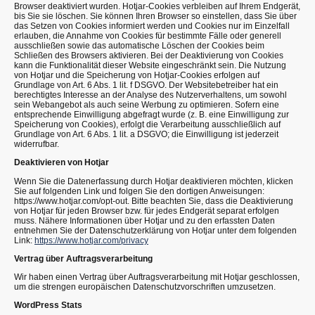
Browser deaktiviert wurden. Hotjar-Cookies verbleiben auf Ihrem Endgerät,
bis Sie sie löschen. Sie können Ihren Browser so einstellen, dass Sie über
das Setzen von Cookies informiert werden und Cookies nur im Einzelfall
erlauben, die Annahme von Cookies für bestimmte Fälle oder generell
ausschließen sowie das automatische Löschen der Cookies beim
Schließen des Browsers aktivieren. Bei der Deaktivierung von Cookies
kann die Funktionalität dieser Website eingeschränkt sein. Die Nutzung
von Hotjar und die Speicherung von Hotjar-Cookies erfolgen auf
Grundlage von Art. 6 Abs. 1 lit. f DSGVO. Der Websitebetreiber hat ein
berechtigtes Interesse an der Analyse des Nutzerverhaltens, um sowohl
sein Webangebot als auch seine Werbung zu optimieren. Sofern eine
entsprechende Einwilligung abgefragt wurde (z. B. eine Einwilligung zur
Speicherung von Cookies), erfolgt die Verarbeitung ausschließlich auf
Grundlage von Art. 6 Abs. 1 lit. a DSGVO; die Einwilligung ist jederzeit
widerrufbar.
Deaktivieren von Hotjar
Wenn Sie die Datenerfassung durch Hotjar deaktivieren möchten, klicken
Sie auf folgenden Link und folgen Sie den dortigen Anweisungen:
https://www.hotjar.com/opt-out. Bitte beachten Sie, dass die Deaktivierung
von Hotjar für jeden Browser bzw. für jedes Endgerät separat erfolgen
muss. Nähere Informationen über Hotjar und zu den erfassten Daten
entnehmen Sie der Datenschutzerklärung von Hotjar unter dem folgenden
Link:
https://www.hotjar.com/privacy
Vertrag über Auftragsverarbeitung
Wir haben einen Vertrag über Auftragsverarbeitung mit Hotjar geschlossen,
um die strengen europäischen Datenschutzvorschriften umzusetzen.
WordPress Stats