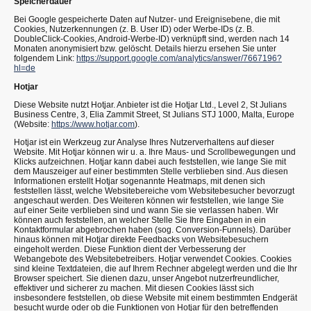
Speicherdauer
Bei Google gespeicherte Daten auf Nutzer- und Ereignisebene, die mit
Cookies, Nutzerkennungen (z. B. User ID) oder Werbe-IDs (z. B.
DoubleClick-Cookies, Android-Werbe-ID) verknüpft sind, werden nach 14
Monaten anonymisiert bzw. gelöscht. Details hierzu ersehen Sie unter
folgendem Link:
https://support.google.com/analytics/answer/7667196?
hl=de
Hotjar
Diese Website nutzt Hotjar. Anbieter ist die Hotjar Ltd., Level 2, St Julians
Business Centre, 3, Elia Zammit Street, St Julians STJ 1000, Malta, Europe
(Website:
https://www.hotjar.com
).
Hotjar ist ein Werkzeug zur Analyse Ihres Nutzerverhaltens auf dieser
Website. Mit Hotjar können wir u. a. Ihre Maus- und Scrollbewegungen und
Klicks aufzeichnen. Hotjar kann dabei auch feststellen, wie lange Sie mit
dem Mauszeiger auf einer bestimmten Stelle verblieben sind. Aus diesen
Informationen erstellt Hotjar sogenannte Heatmaps, mit denen sich
feststellen lässt, welche Websitebereiche vom Websitebesucher bevorzugt
angeschaut werden. Des Weiteren können wir feststellen, wie lange Sie
auf einer Seite verblieben sind und wann Sie sie verlassen haben. Wir
können auch feststellen, an welcher Stelle Sie Ihre Eingaben in ein
Kontaktformular abgebrochen haben (sog. Conversion-Funnels). Darüber
hinaus können mit Hotjar direkte Feedbacks von Websitebesuchern
eingeholt werden. Diese Funktion dient der Verbesserung der
Webangebote des Websitebetreibers. Hotjar verwendet Cookies. Cookies
sind kleine Textdateien, die auf Ihrem Rechner abgelegt werden und die Ihr
Browser speichert. Sie dienen dazu, unser Angebot nutzerfreundlicher,
effektiver und sicherer zu machen. Mit diesen Cookies lässt sich
insbesondere feststellen, ob diese Website mit einem bestimmten Endgerät
besucht wurde oder ob die Funktionen von Hotjar für den betreffenden