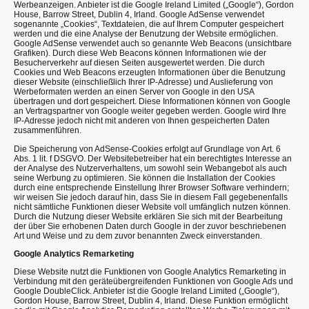
Werbeanzeigen. Anbieter ist die Google Ireland Limited („Google“), Gordon
House, Barrow Street, Dublin 4, Irland. Google AdSense verwendet
sogenannte „Cookies“, Textdateien, die auf Ihrem Computer gespeichert
werden und die eine Analyse der Benutzung der Website ermöglichen.
Google AdSense verwendet auch so genannte Web Beacons (unsichtbare
Grafiken). Durch diese Web Beacons können Informationen wie der
Besucherverkehr auf diesen Seiten ausgewertet werden. Die durch
Cookies und Web Beacons erzeugten Informationen über die Benutzung
dieser Website (einschließlich Ihrer IP-Adresse) und Auslieferung von
Werbeformaten werden an einen Server von Google in den USA
übertragen und dort gespeichert. Diese Informationen können von Google
an Vertragspartner von Google weiter gegeben werden. Google wird Ihre
IP-Adresse jedoch nicht mit anderen von Ihnen gespeicherten Daten
zusammenführen.
Die Speicherung von AdSense-Cookies erfolgt auf Grundlage von Art. 6
Abs. 1 lit. f DSGVO. Der Websitebetreiber hat ein berechtigtes Interesse an
der Analyse des Nutzerverhaltens, um sowohl sein Webangebot als auch
seine Werbung zu optimieren. Sie können die Installation der Cookies
durch eine entsprechende Einstellung Ihrer Browser Software verhindern;
wir weisen Sie jedoch darauf hin, dass Sie in diesem Fall gegebenenfalls
nicht sämtliche Funktionen dieser Website voll umfänglich nutzen können.
Durch die Nutzung dieser Website erklären Sie sich mit der Bearbeitung
der über Sie erhobenen Daten durch Google in der zuvor beschriebenen
Art und Weise und zu dem zuvor benannten Zweck einverstanden.
Google Analytics Remarketing
Diese Website nutzt die Funktionen von Google Analytics Remarketing in
Verbindung mit den geräteübergreifenden Funktionen von Google Ads und
Google DoubleClick. Anbieter ist die Google Ireland Limited („Google“),
Gordon House, Barrow Street, Dublin 4, Irland. Diese Funktion ermöglicht