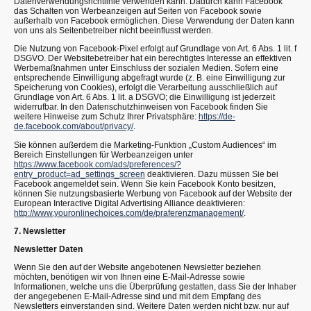
Datenverwendungsrichtlinie verwenden kann. Dadurch kann Facebook
das Schalten von Werbeanzeigen auf Seiten von Facebook sowie
außerhalb von Facebook ermöglichen. Diese Verwendung der Daten kann
von uns als Seitenbetreiber nicht beeinflusst werden.
Die Nutzung von Facebook-Pixel erfolgt auf Grundlage von Art. 6 Abs. 1 lit. f
DSGVO. Der Websitebetreiber hat ein berechtigtes Interesse an effektiven
Werbemaßnahmen unter Einschluss der sozialen Medien. Sofern eine
entsprechende Einwilligung abgefragt wurde (z. B. eine Einwilligung zur
Speicherung von Cookies), erfolgt die Verarbeitung ausschließlich auf
Grundlage von Art. 6 Abs. 1 lit. a DSGVO; die Einwilligung ist jederzeit
widerrufbar. In den Datenschutzhinweisen von Facebook finden Sie
weitere Hinweise zum Schutz Ihrer Privatsphäre:
https://de-
de.facebook.com/about/privacy/
.
Sie können außerdem die Marketing-Funktion „Custom Audiences“ im
Bereich Einstellungen für Werbeanzeigen unter
https://www.facebook.com/ads/preferences/?
entry_product=ad_settings_screen
deaktivieren. Dazu müssen Sie bei
Facebook angemeldet sein. Wenn Sie kein Facebook Konto besitzen,
können Sie nutzungsbasierte Werbung von Facebook auf der Website der
European Interactive Digital Advertising Alliance deaktivieren:
http://www.youronlinechoices.com/de/praferenzmanagement/
.
7. Newsletter
Newsletter Daten
Wenn Sie den auf der Website angebotenen Newsletter beziehen
möchten, benötigen wir von Ihnen eine E-Mail-Adresse sowie
Informationen, welche uns die Überprüfung gestatten, dass Sie der Inhaber
der angegebenen E-Mail-Adresse sind und mit dem Empfang des
Newsletters einverstanden sind. Weitere Daten werden nicht bzw. nur auf