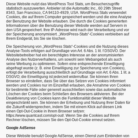
Diese Website nutzt das WordPress Tool Stats, um Besucherzugriffe
statistisch auszuwerten. Anbieter ist die Automattic Inc., 60 29th Street
#343, San Francisco, CA 94110-4929, USA. WordPress Stats verwendet
Cookies, die auf Ihrem Computer gespeichert werden und die eine Analyse
der Benutzung der Website erlauben. Die durch die Cookies generierten
Informationen über die Benutzung dieser Website werden auf Servern in
den USA gespeichert. Ihre IP-Adresse wird nach der Verarbeitung und vor
der Speicherung anonymisiert. „WordPress-Stats“-Cookies verbleiben auf
Ihrem Endgerät, bis Sie sie löschen.
Die Speicherung von „WordPress Stats“-Cookies und die Nutzung dieses
Analyse-Tools erfolgen auf Grundlage von Art. 6 Abs. 1 lit. f DSGVO. Der
Websitebetreiber hat ein berechtigtes Interesse an der anonymisierten
Analyse des Nutzerverhaltens, um sowohl sein Webangebot als auch
seine Werbung zu optimieren. Sofern eine entsprechende Einwilligung
abgefragt wurde (z. B. eine Einwilligung zur Speicherung von Cookies),
erfolgt die Verarbeitung ausschließlich auf Grundlage von Art. 6 Abs. 1 lit. a
DSGVO; die Einwilligung ist jederzeit widerrufbar. Sie können Ihren
Browser so einstellen, dass Sie über das Setzen von Cookies informiert
werden und Cookies nur im Einzelfall erlauben, die Annahme von Cookies
für bestimmte Fälle oder generell ausschließen sowie das automatische
Löschen der Cookies beim Schließen des Browsers aktivieren. Bei der
Deaktivierung von Cookies kann die Funktionalität dieser Website
eingeschränkt sein. Sie können der Erhebung und Nutzung Ihrer Daten für
die Zukunft widersprechen, indem Sie mit einem Klick auf diesen Link
einen Opt-Out-Cookie in Ihrem Browser setzen:
https://www.quantcast.com/opt-out/. Wenn Sie die Cookies auf Ihrem
Rechner löschen, müssen Sie den Opt-Out-Cookie erneut setzen.
Google AdSense
Diese Website benutzt Google AdSense, einen Dienst zum Einbinden von