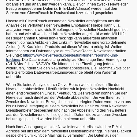
Rastede. CleverReach ist ein Dienst, mit dem der Newsletter Versand
organisiert und analysiert werden kann. Die von Ihnen zwecks Newsletter
Bezug eingegebenen Daten (z. B. E-Mail-Adresse) werden auf den
Servern von CleverReach in Deutschland bzw. Irland gespeichert.
Unsere mit CleverReach versandten Newsletter ermöglichen uns die
Analyse des Verhaltens der Newsletter Empfänger. Hierbei kann u. a.
analysiert werden, wie viele Empfänger die Newsletter Nachricht geöffnet
haben und wie oft welcher Link im Newsletter angeklickt wurde. Mit Hilfe
des sogenannten Conversion-Trackings kann außerdem analysiert
werden, ob nach Anklicken des Links im Newsletter eine vorab definierte
Aktion (z. B. Kauf eines Produkts auf dieser Website) erfolgt ist. Weitere
Informationen zur Datenanalyse durch CleverReach-Newsletter erhalten
Sie unter:
https://www.cleverreach.com/de/funktionen/reporting-und-
tracking/
. Die Datenverarbeitung erfolgt auf Grundlage Ihrer Einwilligung
(Art. 6 Abs. 1 lit. a DSGVO). Sie können diese Einwilligung jederzeit
widerrufen, indem Sie den Newsletter abbestellen. Die Rechtmäßigkeit der
bereits erfolgten Datenverarbeitungsvorgänge bleibt vom Widerruf
unberührt.
Wenn Sie keine Analyse durch CleverReach wollen, müssen Sie den
Newsletter abbestellen. Hierfür stellen wir in jeder Newsletter Nachricht
einen entsprechenden Link zur Verfügung. Des Weiteren können Sie den
Newsletter auch direkt auf der Website abbestellen. Die von Ihnen zum
Zwecke des Newsletter-Bezugs bei uns hinterlegten Daten werden von uns
bis zu Ihrer Austragung aus dem Newsletter bei uns bzw. dem Newsletter
Diensteanbieter gespeichert und nach der Abbestellung des Newsletters
aus der Newsletterverteilerliste gelöscht. Daten, die zu anderen Zwecken
bei uns gespeichert wurden bleiben hiervon unberührt.
Nach Ihrer Austragung aus der Newsletterverteilerliste wird Ihre E-Mail-
Adresse bei uns bzw. dem Newsletter Diensteanbieter ggf. in einer Blacklist
gespeichert, um künftige Mailings zu verhindern. Die Daten aus der